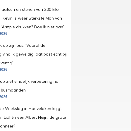
plaatsen en stenen van 200 kilo
 Kevin is wéér Sterkste Man van
 ‘Armpje drukken? Doe ik niet aan’
2026
k op zijn bus: ‘Vooral de
ng vind ik geweldig, dat past echt bij
ventig’
2026
p ziet eindelijk verbetering na
e busmaanden
2026
e Wiekslag in Hoevelaken krijgt
n Lidl én een Albert Heijn, de grote
wanneer?