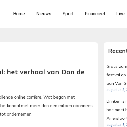
Home
Nieuws
Sport
Financieel
Live
Recent
Gratis zon
l: het verhaal van Don de
festival o
aan Van G
augustus 8, 
allende online carrière. Wat begon met
Drinken is
ouTube-kanaal met meer dan een miljoen abonnees.
hoe moet h
 tot ondernemer.
Amersfoort
augustus 8, 