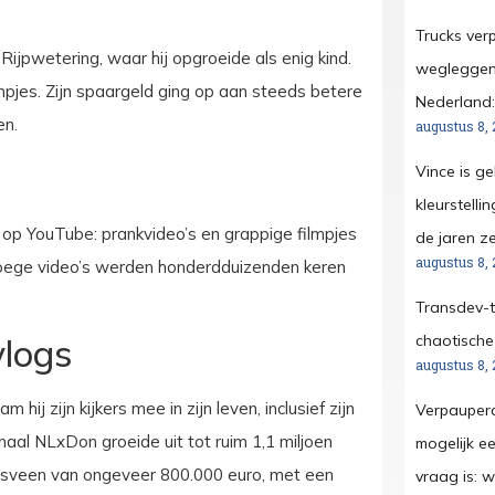
Trucks ver
ijpwetering, waar hij opgroeide als enig kind.
wegleggen:
mpjes. Zijn spaargeld ging op aan steeds betere
Nederland:
en.
augustus 8, 
Vince is ge
kleurstelli
 op YouTube: prankvideo’s en grappige filmpjes
de jaren ze
augustus 8, 
 vroege video’s werden honderdduizenden keren
Transdev-to
chaotisch
vlogs
augustus 8, 
hij zijn kijkers mee in zijn leven, inclusief zijn
Verpauperd
naal NLxDon groeide uit tot ruim 1,1 miljoen
mogelijk ee
ndsveen van ongeveer 800.000 euro, met een
vraag is: 