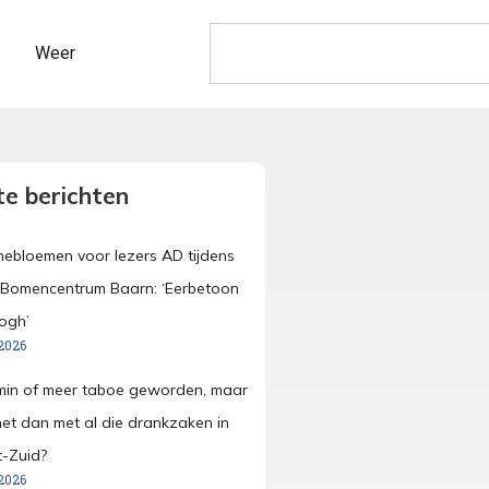
Weer
e berichten
nebloemen voor lezers AD tijdens
p Bomencentrum Baarn: ‘Eerbetoon
ogh’
2026
 min of meer taboe geworden, maar
et dan met al die drankzaken in
-Zuid?
2026