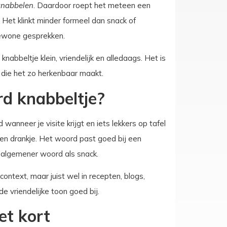
knabbelen
. Daardoor roept het meteen een
 Het klinkt minder formeel dan snack of
gewone gesprekken.
nabbeltje klein, vriendelijk en alledaags. Het is
 die het zo herkenbaar maakt.
d knabbeltje?
 wanneer je visite krijgt en iets lekkers op tafel
j een drankje. Het woord past goed bij een
 algemener woord als snack.
ontext, maar juist wel in recepten, blogs,
e vriendelijke toon goed bij.
et kort