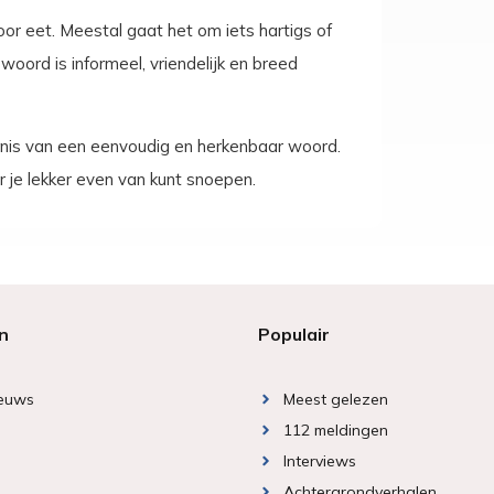
oor eet. Meestal gaat het om iets hartigs of
oord is informeel, vriendelijk en breed
kenis van een eenvoudig en herkenbaar woord.
r je lekker even van kunt snoepen.
n
Populair
ieuws
Meest gelezen
112 meldingen
Interviews
Achtergrondverhalen