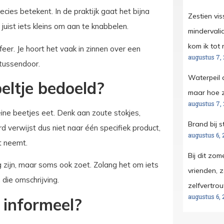
cies betekent. In de praktijk gaat het bijna
Zestien vis
 juist iets kleins om aan te knabbelen.
mindervali
kom ik tot r
feer. Je hoort het vaak in zinnen over een
augustus 7,
 tussendoor.
Waterpeil 
eltje bedoeld?
maar hoe z
augustus 7,
ine beetjes eet. Denk aan zoute stokjes,
Brand bij s
d verwijst dus niet naar één specifiek product,
augustus 6, 
t neemt.
Bij dit zo
g zijn, maar soms ook zoet. Zolang het om iets
vrienden, 
 die omschrijving.
zelfvertro
augustus 6, 
 informeel?