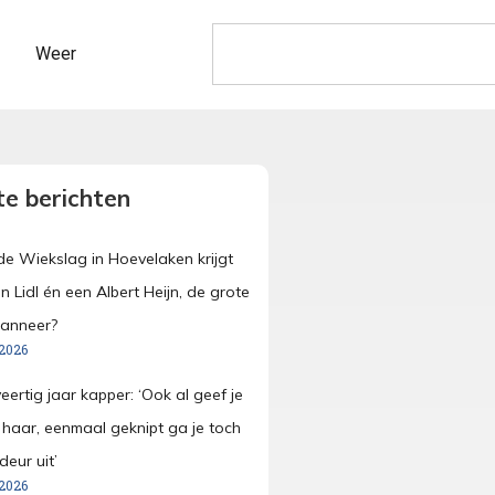
Weer
e berichten
e Wiekslag in Hoevelaken krijgt
n Lidl én een Albert Heijn, de grote
wanneer?
 2026
veertig jaar kapper: ‘Ook al geef je
e haar, eenmaal geknipt ga je toch
eur uit’
 2026