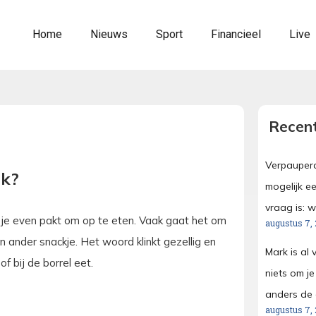
Home
Nieuws
Sport
Financieel
Live
Recent
Verpauperd
jk?
mogelijk ee
vraag is: 
t je even pakt om op te eten. Vaak gaat het om
augustus 7,
en ander snackje. Het woord klinkt gezellig en
Mark is al 
f bij de borrel eet.
niets om j
anders de d
augustus 7,