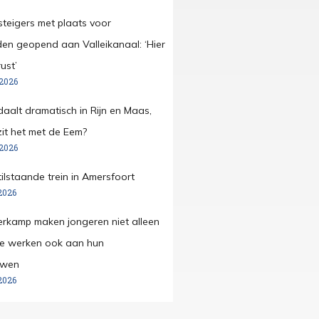
steigers met plaats voor
den geopend aan Valleikanaal: ‘Hier
ust’
 2026
daalt dramatisch in Rijn en Maas,
it het met de Eem?
 2026
tilstaande trein in Amersfoort
2026
merkamp maken jongeren niet alleen
ze werken ook aan hun
uwen
2026