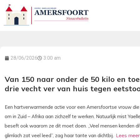
28/06/2026
3:00 am
Van 150 naar onder de 50 kilo en to
drie vecht ver van huis tegen eetsto
Een hartverwarmende actie voor een Amersfoortse vrouw die er
om in Zuid – Afrika aan zichzelf te werken. Natuurlijk mist Yae
beseft ook waarom ze dit moet doen. „Veel mensen kenden dít v
glimlach zat veel leed”, zag haar tante van dichtbij.