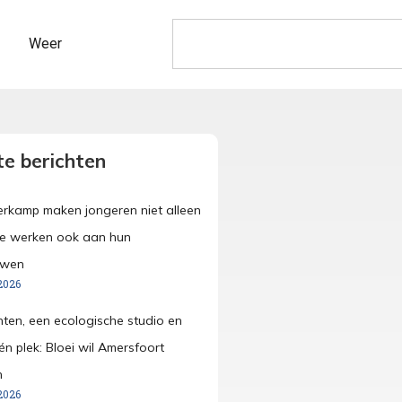
Weer
e berichten
merkamp maken jongeren niet alleen
ze werken ook aan hun
uwen
2026
anten, een ecologische studio en
én plek: Bloei wil Amersfoort
n
2026