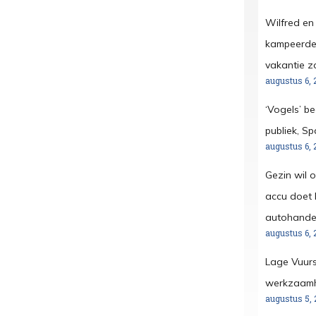
Wilfred en
kampeerder
vakantie z
augustus 6, 
‘Vogels’ b
publiek, S
augustus 6, 
Gezin wil 
accu doet h
autohandel
augustus 6, 
Lage Vuurs
werkzaamh
augustus 5, 