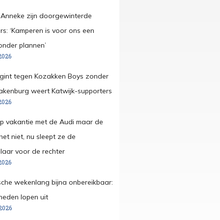
 Anneke zijn doorgewinterde
s: ‘Kamperen is voor ons een
onder plannen’
2026
egint tegen Kozakken Boys zonder
pakenburg weert Katwijk-supporters
2026
op vakantie met de Audi maar de
et niet, nu sleept ze de
aar voor de rechter
2026
che wekenlang bijna onbereikbaar:
eden lopen uit
2026