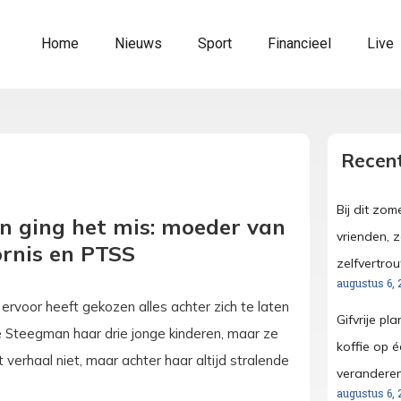
Home
Nieuws
Sport
Financieel
Live
Recent
Bij dit zo
en ging het mis: moeder van
vrienden, 
ornis en PTSS
zelfvertro
augustus 6, 
voor heeft gekozen alles achter zich te laten
Gifvrije pl
lle Steegman haar drie jonge kinderen, maar ze
koffie op é
erhaal niet, maar achter haar altijd stralende
verandere
augustus 6, 