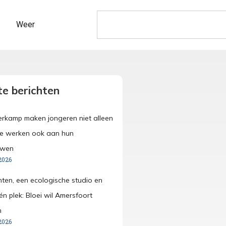
Weer
e berichten
merkamp maken jongeren niet alleen
ze werken ook aan hun
uwen
2026
anten, een ecologische studio en
én plek: Bloei wil Amersfoort
n
2026