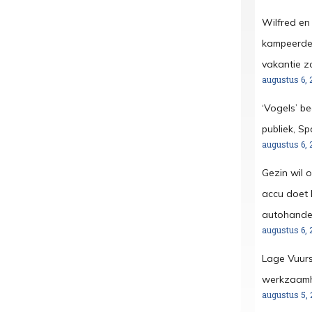
Wilfred en
kampeerder
vakantie z
augustus 6, 
‘Vogels’ b
publiek, S
augustus 6, 
Gezin wil 
accu doet h
autohandel
augustus 6, 
Lage Vuurs
werkzaamh
augustus 5, 