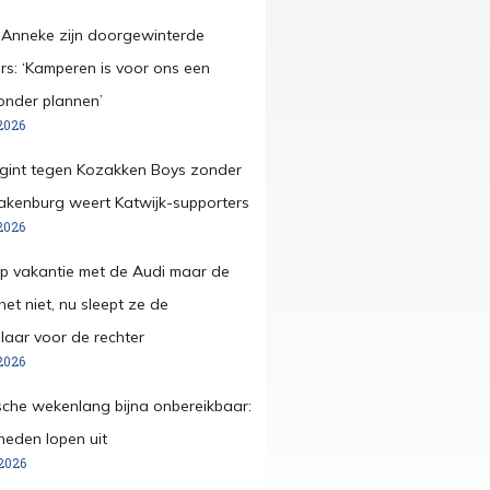
 Anneke zijn doorgewinterde
s: ‘Kamperen is voor ons een
onder plannen’
2026
egint tegen Kozakken Boys zonder
pakenburg weert Katwijk-supporters
2026
op vakantie met de Audi maar de
et niet, nu sleept ze de
aar voor de rechter
2026
che wekenlang bijna onbereikbaar:
eden lopen uit
2026