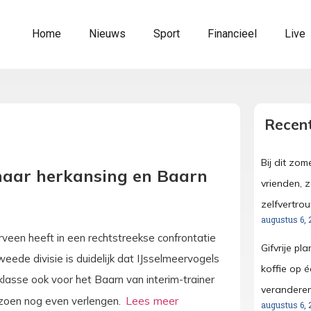
Home
Nieuws
Sport
Financieel
Live
Recent
Bij dit zo
 naar herkansing en Baarn
vrienden, 
zelfvertro
augustus 6, 
veen heeft in een rechtstreekse confrontatie
Gifvrije pl
tweede divisie is duidelijk dat IJsselmeervogels
koffie op é
 klasse ook voor het Baarn van interim-trainer
verandere
eizoen nog even verlengen.
augustus 6, 