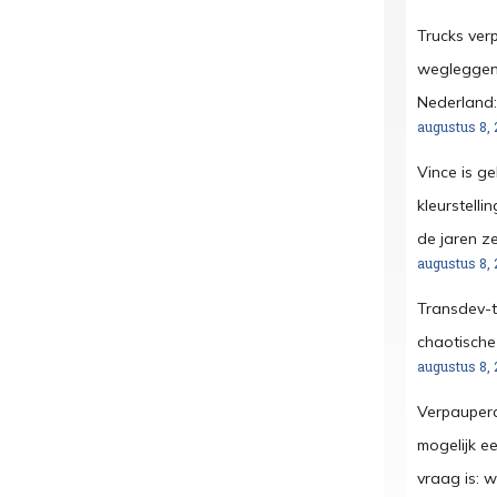
Trucks ver
wegleggen:
Nederland:
augustus 8, 
Vince is ge
kleurstelli
de jaren ze
augustus 8, 
Transdev-to
chaotisch
augustus 8, 
Verpauperd
mogelijk ee
vraag is: 