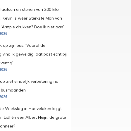
plaatsen en stenen van 200 kilo
 Kevin is wéér Sterkste Man van
 ‘Armpje drukken? Doe ik niet aan’
2026
k op zijn bus: ‘Vooral de
ng vind ik geweldig, dat past echt bij
ventig’
2026
p ziet eindelijk verbetering na
e busmaanden
2026
e Wiekslag in Hoevelaken krijgt
n Lidl én een Albert Heijn, de grote
wanneer?