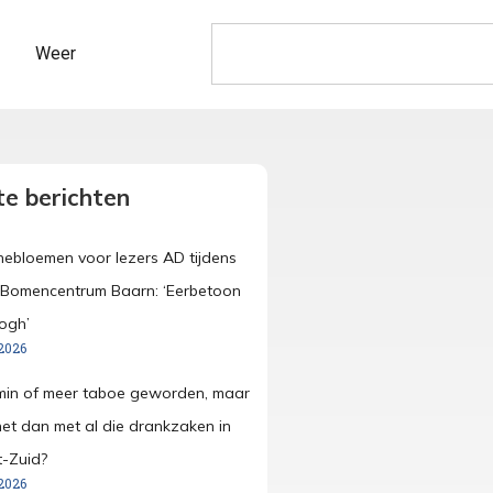
Weer
e berichten
nebloemen voor lezers AD tijdens
p Bomencentrum Baarn: ‘Eerbetoon
ogh’
2026
 min of meer taboe geworden, maar
et dan met al die drankzaken in
-Zuid?
2026