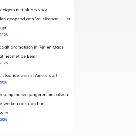
steigers met plaats voor
den geopend aan Valleikanaal: ‘Hier
ust’
 2026
daalt dramatisch in Rijn en Maas,
it het met de Eem?
 2026
tilstaande trein in Amersfoort
2026
merkamp maken jongeren niet alleen
ze werken ook aan hun
uwen
2026