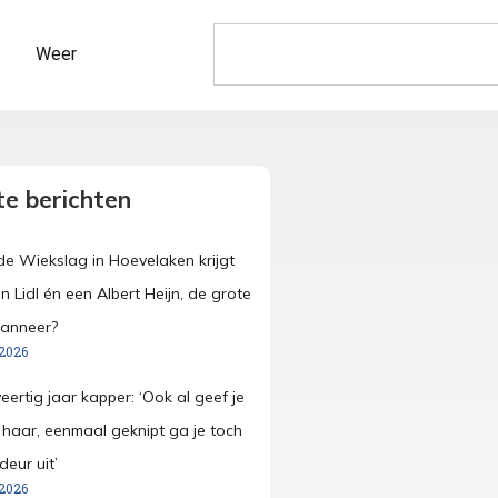
Weer
e berichten
e Wiekslag in Hoevelaken krijgt
n Lidl én een Albert Heijn, de grote
wanneer?
 2026
veertig jaar kapper: ‘Ook al geef je
e haar, eenmaal geknipt ga je toch
eur uit’
 2026