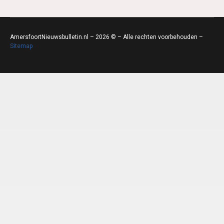
AmersfoortNieuwsbulletin.nl – 2026 © – Alle rechten voorbehouden –
Sitemap