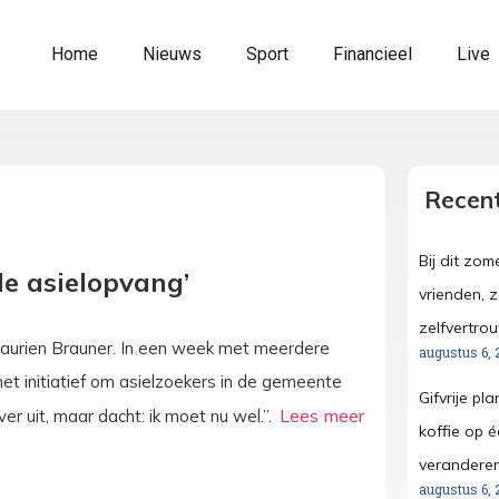
Home
Nieuws
Sport
Financieel
Live
Recent
Bij dit zo
 de asielopvang’
vrienden, 
zelfvertro
 Laurien Brauner. In een week met meerdere
augustus 6, 
 initiatief om asielzoekers in de gemeente
Gifvrije pl
r uit, maar dacht: ik moet nu wel.”.
koffie op é
verandere
augustus 6, 