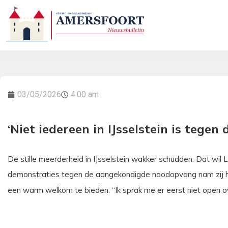
03/05/2026
4:00 am
‘Niet iedereen in IJsselstein is tegen
De stille meerderheid in IJsselstein wakker schudden. Dat wil
demonstraties tegen de aangekondigde noodopvang nam zij het
een warm welkom te bieden. “Ik sprak me er eerst niet open ove