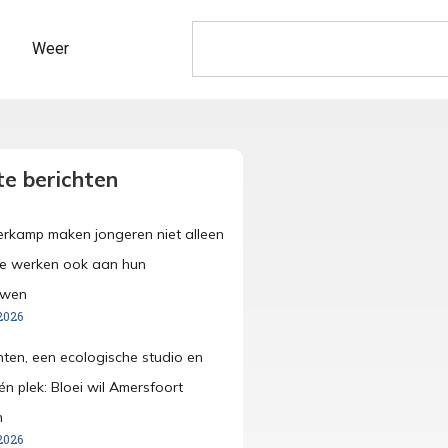
Weer
e berichten
merkamp maken jongeren niet alleen
ze werken ook aan hun
uwen
2026
anten, een ecologische studio en
én plek: Bloei wil Amersfoort
n
2026