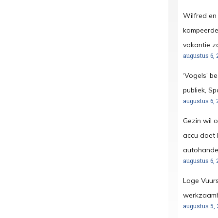
Wilfred en
kampeerder
vakantie z
augustus 6, 
‘Vogels’ b
publiek, S
augustus 6, 
Gezin wil 
accu doet h
autohandel
augustus 6, 
Lage Vuurs
werkzaamh
augustus 5, 