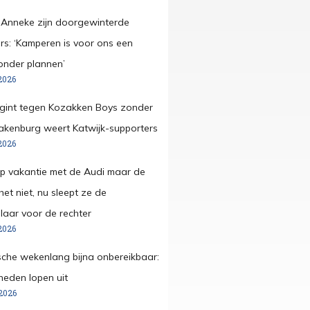
 Anneke zijn doorgewinterde
s: ‘Kamperen is voor ons een
onder plannen’
2026
egint tegen Kozakken Boys zonder
pakenburg weert Katwijk-supporters
2026
op vakantie met de Audi maar de
et niet, nu sleept ze de
aar voor de rechter
2026
che wekenlang bijna onbereikbaar:
eden lopen uit
2026