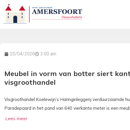
20/04/2026
3:00 am
Meubel in vorm van botter siert ka
visgroothandel
Visgroothandel Koelewijn’s Haringinleggerij verduurzaamde h
Paradepaard in het pand van 640 vierkante meter is een meub