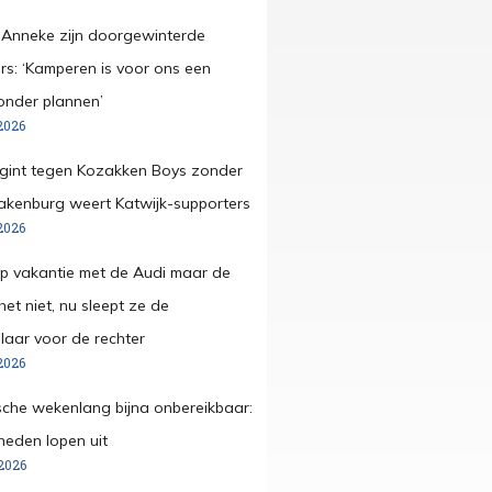
 Anneke zijn doorgewinterde
s: ‘Kamperen is voor ons een
onder plannen’
2026
egint tegen Kozakken Boys zonder
pakenburg weert Katwijk-supporters
2026
op vakantie met de Audi maar de
et niet, nu sleept ze de
aar voor de rechter
2026
che wekenlang bijna onbereikbaar:
eden lopen uit
2026