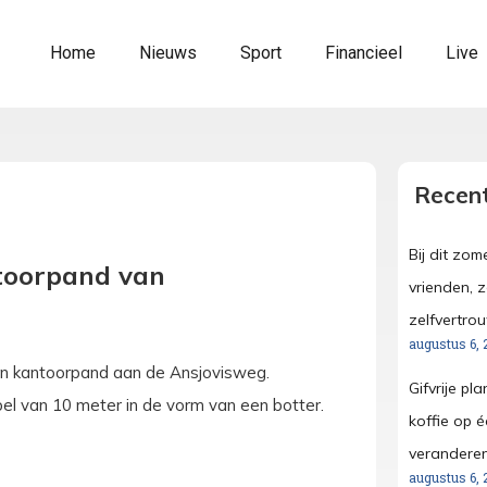
Home
Nieuws
Sport
Financieel
Live
Recent
Bij dit zo
ntoorpand van
vrienden, 
zelfvertro
augustus 6, 
un kantoorpand aan de Ansjovisweg.
Gifvrije pl
el van 10 meter in de vorm van een botter.
koffie op é
verandere
augustus 6, 