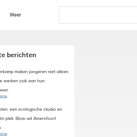
Weer
e berichten
merkamp maken jongeren niet alleen
ze werken ook aan hun
uwen
2026
anten, een ecologische studio en
én plek: Bloei wil Amersfoort
n
2026