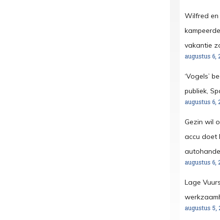
Wilfred en
kampeerder
vakantie z
augustus 6, 
‘Vogels’ b
publiek, S
augustus 6, 
Gezin wil 
accu doet h
autohandel
augustus 6, 
Lage Vuurs
werkzaamh
augustus 5, 