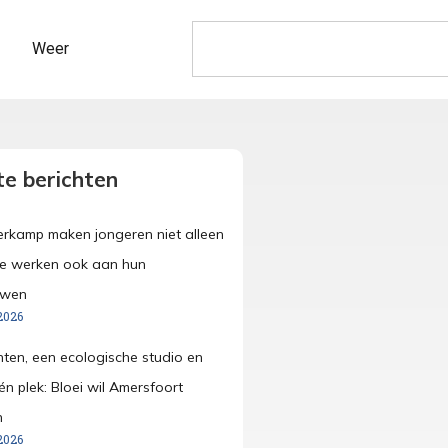
Weer
e berichten
merkamp maken jongeren niet alleen
ze werken ook aan hun
uwen
2026
anten, een ecologische studio en
én plek: Bloei wil Amersfoort
n
2026