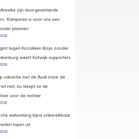
 Anneke zijn doorgewinterde
s: ‘Kamperen is voor ons een
onder plannen’
2026
egint tegen Kozakken Boys zonder
pakenburg weert Katwijk-supporters
2026
op vakantie met de Audi maar de
et niet, nu sleept ze de
aar voor de rechter
2026
che wekenlang bijna onbereikbaar:
eden lopen uit
2026