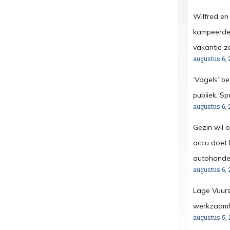
Wilfred en
kampeerder
vakantie z
augustus 6, 
‘Vogels’ b
publiek, S
augustus 6, 
Gezin wil 
accu doet h
autohandel
augustus 6, 
Lage Vuurs
werkzaamh
augustus 5, 