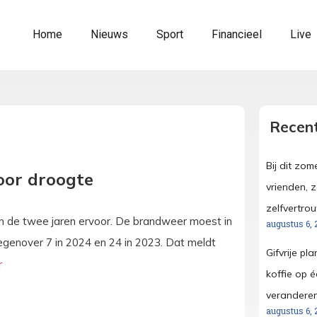
Home
Nieuws
Sport
Financieel
Live
Recent
Bij dit zo
oor droogte
vrienden, 
zelfvertro
n de twee jaren ervoor. De brandweer moest in
augustus 6, 
 tegenover 7 in 2024 en 24 in 2023. Dat meldt
Gifvrije pl
koffie op é
verandere
augustus 6, 