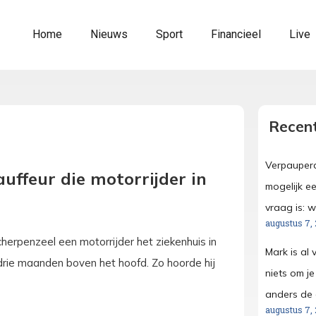
Home
Nieuws
Sport
Financieel
Live
Recent
Verpauperd
auffeur die motorrijder in
mogelijk ee
vraag is: 
augustus 7,
Scherpenzeel een motorrijder het ziekenhuis in
Mark is al 
 drie maanden boven het hoofd. Zo hoorde hij
niets om j
anders de d
augustus 7,