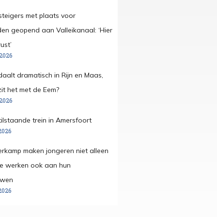
steigers met plaats voor
den geopend aan Valleikanaal: ‘Hier
ust’
 2026
daalt dramatisch in Rijn en Maas,
it het met de Eem?
 2026
tilstaande trein in Amersfoort
2026
merkamp maken jongeren niet alleen
ze werken ook aan hun
uwen
2026