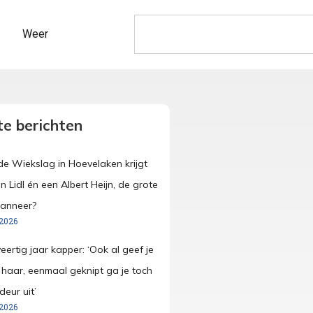
Weer
e berichten
e Wiekslag in Hoevelaken krijgt
n Lidl én een Albert Heijn, de grote
wanneer?
 2026
veertig jaar kapper: ‘Ook al geef je
e haar, eenmaal geknipt ga je toch
eur uit’
 2026