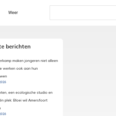
Weer
e berichten
merkamp maken jongeren niet alleen
ze werken ook aan hun
uwen
2026
anten, een ecologische studio en
én plek: Bloei wil Amersfoort
n
2026