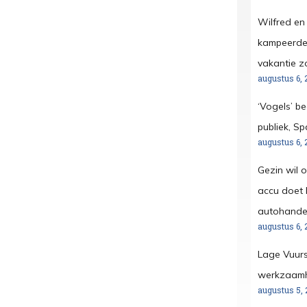
Wilfred en
kampeerder
vakantie z
augustus 6, 
‘Vogels’ b
publiek, S
augustus 6, 
Gezin wil 
accu doet h
autohandel
augustus 6, 
Lage Vuurs
werkzaamh
augustus 5, 