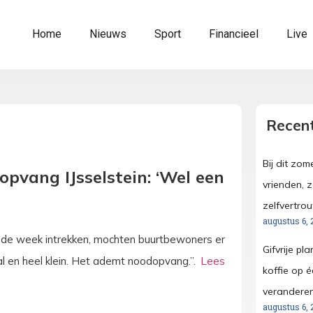
Home
Nieuws
Sport
Financieel
Live
Recent
Bij dit zo
pvang IJsselstein: ‘Wel een
vrienden, 
zelfvertro
augustus 6, 
nde week intrekken, mochten buurtbewoners er
Gifvrije pl
al en heel klein. Het ademt noodopvang.”.
koffie op é
verandere
augustus 6, 