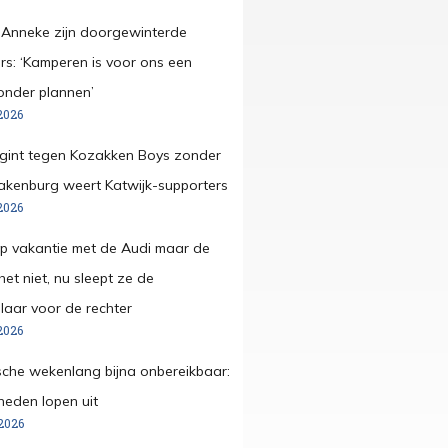
 Anneke zijn doorgewinterde
s: ‘Kamperen is voor ons een
onder plannen’
2026
egint tegen Kozakken Boys zonder
pakenburg weert Katwijk-supporters
2026
op vakantie met de Audi maar de
et niet, nu sleept ze de
aar voor de rechter
2026
che wekenlang bijna onbereikbaar:
eden lopen uit
2026