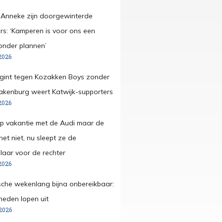
 Anneke zijn doorgewinterde
s: ‘Kamperen is voor ons een
onder plannen’
2026
egint tegen Kozakken Boys zonder
pakenburg weert Katwijk-supporters
2026
op vakantie met de Audi maar de
et niet, nu sleept ze de
aar voor de rechter
2026
che wekenlang bijna onbereikbaar:
eden lopen uit
2026