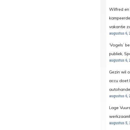
Wilfred en
kampeerder
vakantie z
augustus 6, 
‘Vogels’ b
publiek, S
augustus 6, 
Gezin wil 
accu doet h
autohandel
augustus 6, 
Lage Vuurs
werkzaamh
augustus 5, 