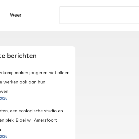
Weer
e berichten
merkamp maken jongeren niet alleen
ze werken ook aan hun
uwen
2026
anten, een ecologische studio en
én plek: Bloei wil Amersfoort
n
2026