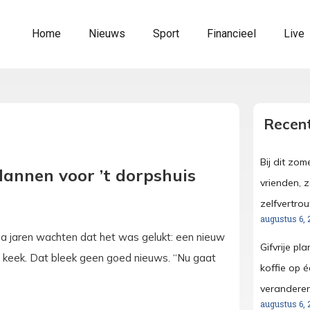
Home
Nieuws
Sport
Financieel
Live
Recent
Bij dit zo
plannen voor ’t dorpshuis
vrienden, 
zelfvertro
augustus 6, 
 na jaren wachten dat het was gelukt: een nieuw
Gifvrije pl
 keek. Dat bleek geen goed nieuws. “Nu gaat
koffie op é
verandere
augustus 6, 